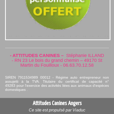
- ATTITUDES CANINES
–
Stéphanie ILLAND
-
RN 23 Le bois du grand chemin – 49170 St
Martin du Fouilloux - 06.63.70.12.58
SIREN 7911534989 00012 - Régime auto entrepreneur non
assujetti à la TVA. Titulaire du certificat
de capacité
n°
49283
pour l'exercice des activités liées aux animaux d'espèces
domestiques .
Attitudes Canines Angers
Ce site est propulsé par Viaduc